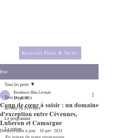
RÉSIDENCES
Bleu Lavande
Saint-Rémy-de-Provence
Recevoir Plans & Tarifs
Post
Tous les posts
Résidences Bleu Lavande
Tous les posts
19 juil. 2024
Coup de cœur à saisir : un domaine
Investir en Provence
d'exception entre Cévennes,
Le programme
Luberon et Camargue
La région
Dernière mise à jour :
19 nov. 2024
En marge de notre programme 