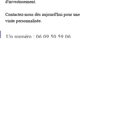
d'investissement.
Contactez-nous dès aujourd'hui pour une 
visite personnalisée.
Un numéro : 06 09 50 59 06
Ou laissez-nous vos coordonnées en 
remplissant notre formulaire :
FORMULAIRE
Investir en Provence