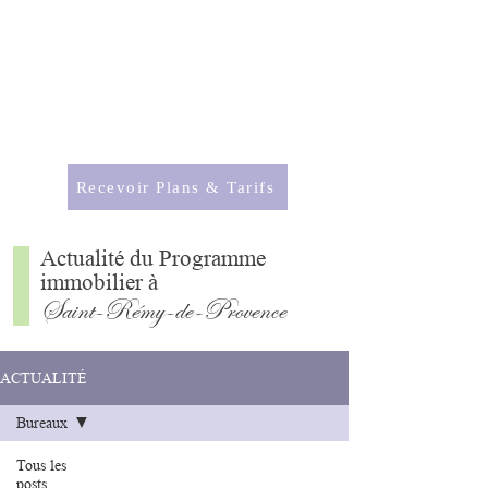
RÉSIDENCES
Bleu Lavande
Saint-Rémy-de-Provence
Recevoir Plans & Tarifs
Actualité du Programme
immobilier à
Saint-Rémy-de-Provence
ACTUALITÉ
Bureaux
Tous les
posts