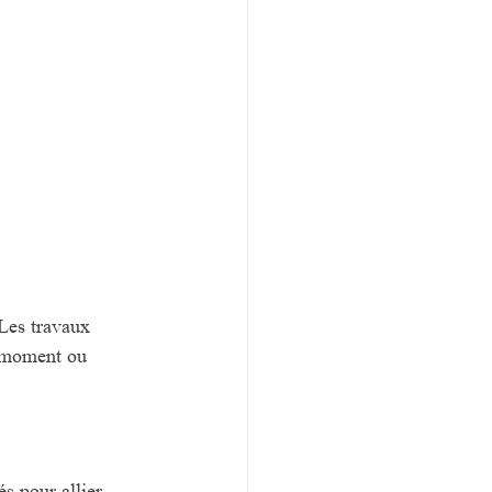
Les travaux 
e moment ou 
és pour allier 