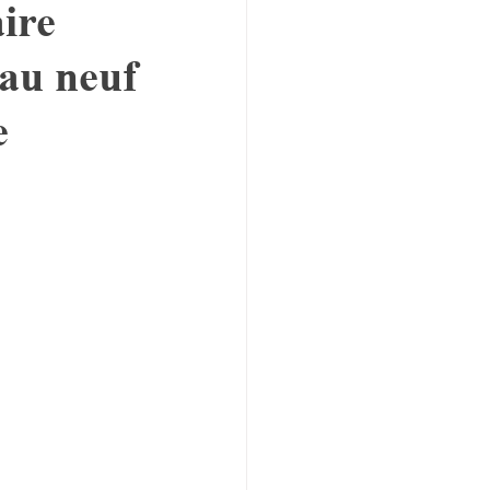
ire
yau neuf
e