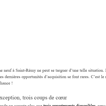
neuf à Saint-Rémy ne peut se targuer d’une telle situation. 
 les dernières opportunités d’acquisition se font rares. C’est l
chance !
exception, trois coups de cœur
ande ne compte plus que 
trois appartements disponibles
, pens