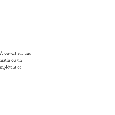
²
, ouvert sur une 
 matin ou un 
omplètent ce 