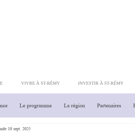
RÉSIDENCES
Bleu Lavande
Saint-Rémy-de-Provence
E
VIVRE À ST-RÉMY
INVESTIR À ST-RÉMY
ence
Le programme
La région
Partenaires
ande
10 sept. 2025