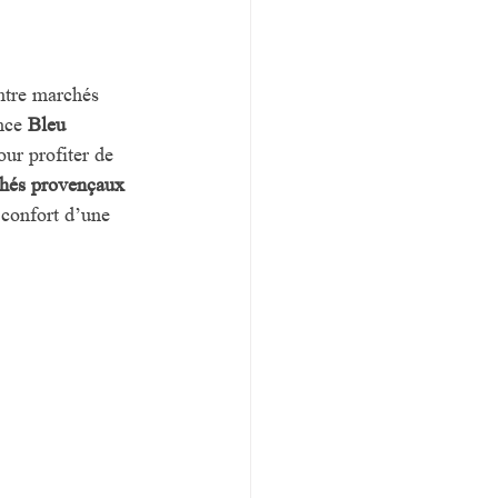
ntre marchés 
nce 
Bleu 
our profiter de 
hés provençaux
 confort d’une 