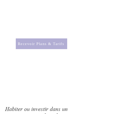
RÉSIDENCES
Bleu Lavande
Saint-Rémy-de-Provence
Recevoir Plans & Tarifs
Voir la vidéo intégrale
Habiter ou investir dans un